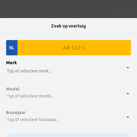
Zoek op voertuig
NL
option , selected.
Merk
Select is focused ,type to refine list, press Down t
Typ of selecteer merk...
Model
Typ of selecteer model...
Bouwjaar
Typ of selecteer bouwjaar...