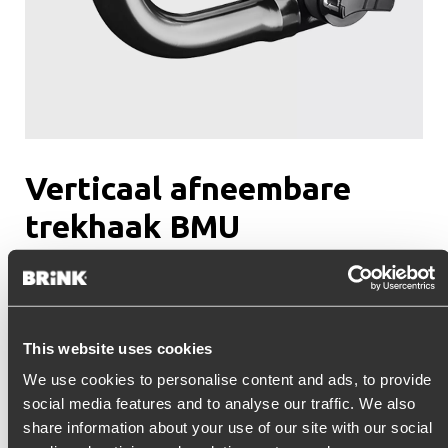
Verticaal afneembare
trekhaak BMU
Bent u op zoek naar een trekhaak voor uw auto die na gebruik
volledig onzichtbaar te maken is? Dan is de verticaal
afneembare haak van Brink dé oplossing. U kunt de kogel
uitnemen en opbergen in uw kofferbak. Bij de meeste trekhaken
This website uses cookies
kunt u ook de stekkerplaat achter de bumper wegdraaien.
Controleer hiervoor de gegevens van uw specifieke trekhaak op
We use cookies to personalise content and ads, to provide
onze website.
social media features and to analyse our traffic. We also
share information about your use of our site with our social