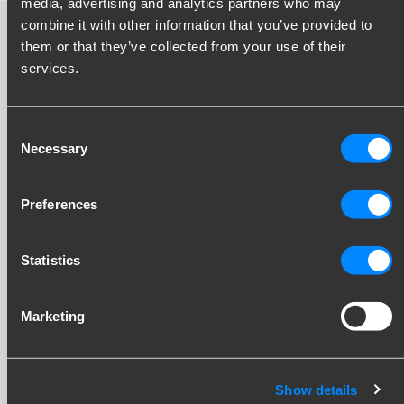
media, advertising and analytics partners who may
combine it with other information that you’ve provided to
Verticaal afneembare
them or that they’ve collected from your use of their
services.
trekhaak uitlegvideo
Consent
Necessary
Selection
Preferences
Statistics
Marketing
Show details
Blijf op de hoogte!