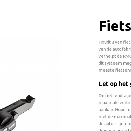
Fiet
Houdt u van fie
van de autofab
verhelpt de RMC
dit systeem mag
meeste fietsend
Let op het
De fietsendrager
maximale vertic
aankan. Houd me
met de maximale
de auto is gemo
drager mag de t