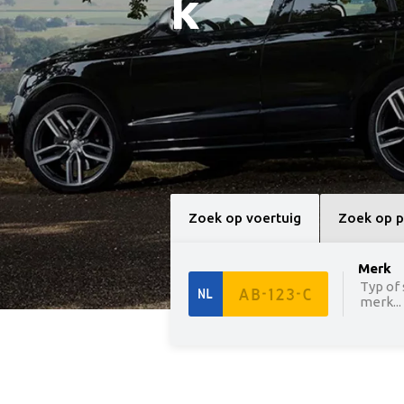
k
Zoek op voertuig
Zoek op p
option 
Merk
Typ of
NL
merk...