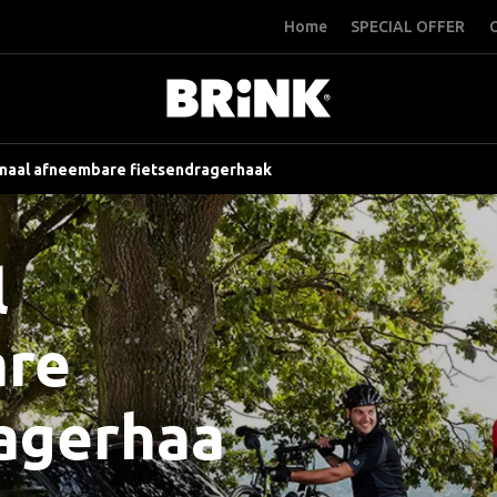
Home
SPECIAL OFFER
O
naal afneembare fietsendragerhaak
l
re
ragerhaa