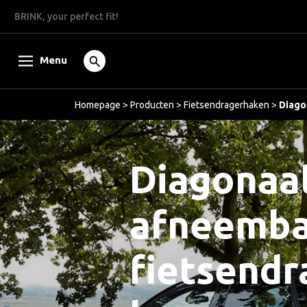
BRINK, your perfect fit!
Menu
Homepage
>
Producten
>
Fietsendragerhaken
>
Diago
Diagonaa
afneemba
fietsend