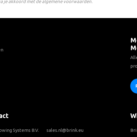
f ga je akkoord met de algemene voorwaarden.
Me
M
en
All
pr
act
Wi
owing Systems B.V.
sales.nl@brink.eu
Bri