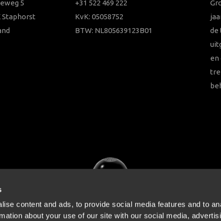
ieweg 5
+31 522 469 222
Gr
 Staphorst
KvK: 05058752
jaa
and
BTW: NL805639123B01
de
uit
en 
tre
be
s
ise content and ads, to provide social media features and to an
rmation about your use of our site with our social media, advertis