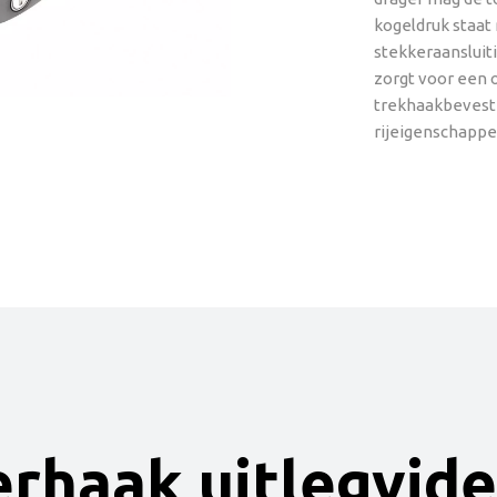
kogeldruk staat
stekkeraansluit
zorgt voor een 
trekhaakbevesti
rijeigenschappe
erhaak uitlegvid