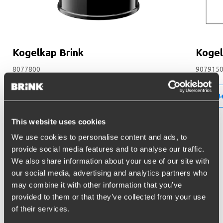
Kogelkap Brink
Koge
8077800
907915
Bestel
B
This website uses cookies
We use cookies to personalise content and ads, to
provide social media features and to analyse our traffic.
Blijf op de hoogte!
We also share information about your use of our site with
our social media, advertising and analytics partners who
Schrijf je in voor onze nieuwsbrief en ontvang
may combine it with other information that you’ve
updates direct in je inbox. Inspiratie, kennis en
provided to them or that they’ve collected from your use
praktijk - elke maand opnieuw.
of their services.