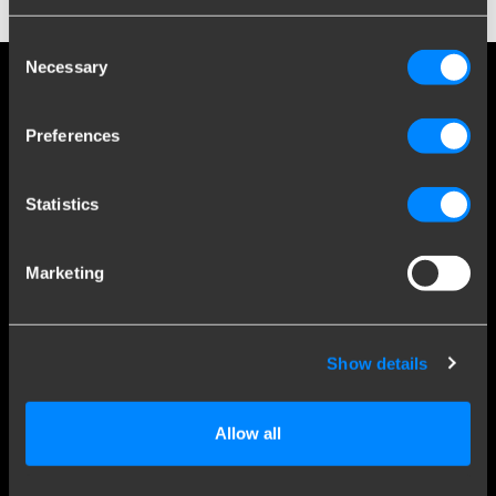
Consent
Necessary
Selection
Preferences
Statistics
Inschrijven
Door je in te schrijven voor de nieuwsbrief ga je
Marketing
akkoord met de algemene voorwaarden.
Show details
Allow all
Social media
Blijf op de hoogte van onze laatste ontwikkelingen