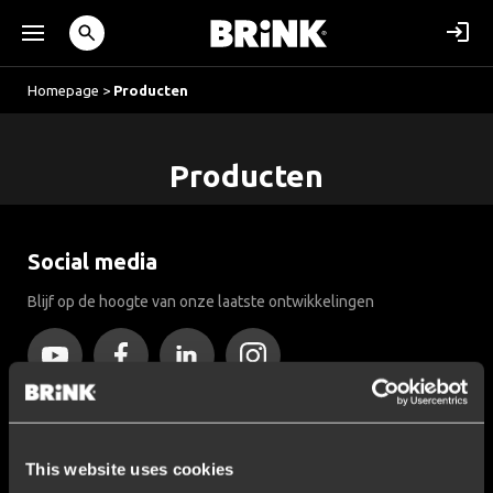
Homepage
>
Producten
Producten
Social media
Blijf op de hoogte van onze laatste ontwikkelingen
Meld u aan als Brink Montagepartner!
Alleen voor Brink partners: 5 jaar garantie op onze producten en
This website uses cookies