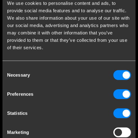
meer voordelen.
We use cookies to personalise content and ads, to
provide social media features and to analyse our traffic.
Partner worden
We also share information about your use of our site with
our social media, advertising and analytics partners who
Klantenservice
may combine it with other information that you’ve
provided to them or that they’ve collected from your use
Contact
of their services.
Veelgestelde vragen
Algemene voorwaarden
Consent
Brink Nieuws
Necessary
Selection
Inschrijven voor de nieuwsbrief
Cookies
Preferences
Contact
Statistics
Brink Towing Systems B.V.
sales.nl@brink.eu
Industrieweg 5
+31 522 469 222
7951 CX Staphorst
KvK: 05058752
Marketing