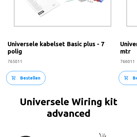
Universele kabelset Basic plus - 7
Unive
polig
mtr
765011
766011
Bestellen
B
Universele Wiring kit
advanced