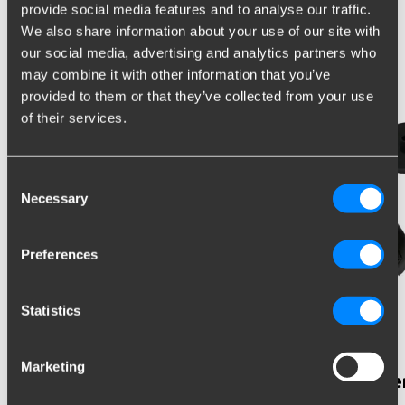
provide social media features and to analyse our traffic.
Universele Wiring kit
We also share information about your use of our site with
expert
our social media, advertising and analytics partners who
may combine it with other information that you’ve
provided to them or that they’ve collected from your use
of their services.
Consent
Necessary
Selection
Preferences
Statistics
Marketing
Universele kabelset Expert - 7 polig
Unive