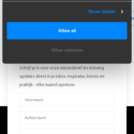
766133
766134
Show details
Bestellen
B
Allow all
Allow selection
Blijf op de hoogte!
Schrijf je in voor onze nieuwsbrief en ontvang
updates direct in je inbox. Inspiratie, kennis en
praktijk - elke maand opnieuw.