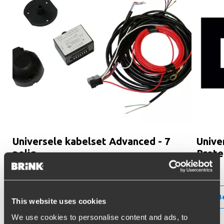
Universele kabelset Advanced - 7
Unive
polig
Prote
766111
766141
Bestellen
B
This website uses cookies
We use cookies to personalise content and ads, to