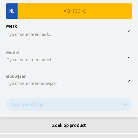
NL
option , selected.
Merk
Select is focused ,type to refine list, press Down t
Typ of selecteer merk...
Model
Typ of selecteer model...
Bouwjaar
Typ of selecteer bouwjaar...
Toon resultaten
Zoek op product