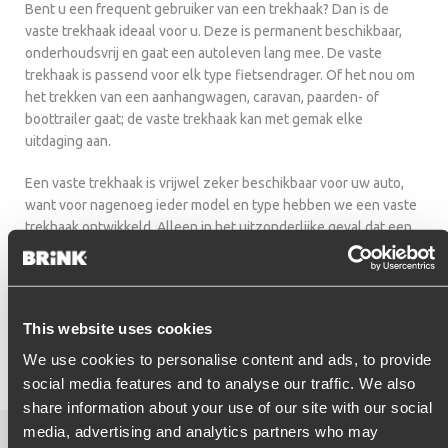
Bent u een frequent gebruiker van een trekhaak? Dan is de
vaste trekhaak ideaal voor u. Deze is permanent beschikbaar,
onderhoudsvrij en gaat een autoleven lang mee. De vaste
trekhaak is passend voor elk type fietsendrager. Of het nou om
het trekken van een aanhangwagen, caravan, paarden- of
boottrailer gaat; de vaste trekhaak kan met gemak elke
uitdaging aan.
Een vaste trekhaak is vrijwel zeker beschikbaar voor uw auto,
want voor nagenoeg ieder model en type hebben we een vaste
trekhaak ontwikkeld. Alleen in het uitzonderlijke geval dat een
vaste trekhaak het zicht op uw kentekenplaat of mistlicht
blokkeert, is dit type trekhaak niet toepasbaar. Het is namelijk
wettelijk verplicht dat deze zichtbaar zijn. Een vaste trekhaak
heeft de meest schappelijke prijs van alle trekhaken en is in
This website uses cookies
veruit de meeste gevallen geschikt voor auto’s die beschikken
over het Park Distance Control-systeem (PDC).
We use cookies to personalise content and ads, to provide
social media features and to analyse our traffic. We also
share information about your use of our site with our social
media, advertising and analytics partners who may