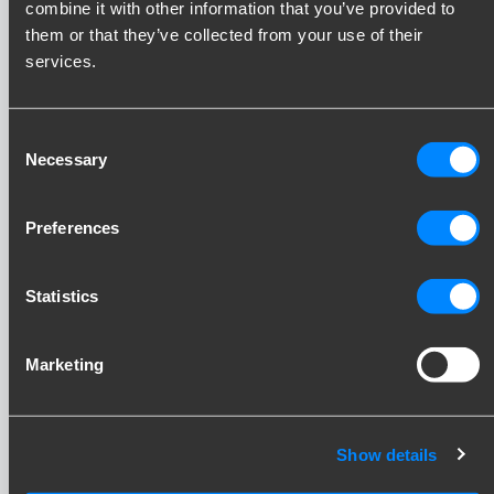
Vaste trekhaak
combine it with other information that you’ve provided to
them or that they’ve collected from your use of their
uitlegvideo
services.
Consent
Necessary
Selection
Preferences
Statistics
Marketing
Blijf op de hoogte!
Show details
Schrijf je in voor onze nieuwsbrief en ontvang