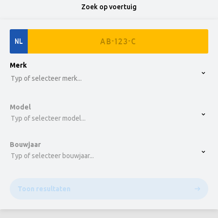
Zoek op voertuig
NL
option , selected.
Merk
Select is focused ,type to refine list, press Down t
Typ of selecteer merk...
Model
Typ of selecteer model...
Bouwjaar
Typ of selecteer bouwjaar...
Toon resultaten