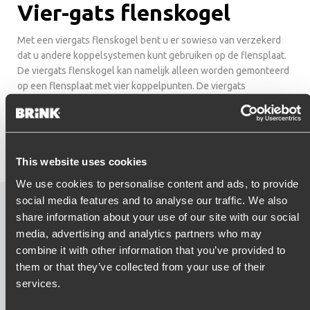
Vier-gats flenskogel
Met een viergats flenskogel bent u er sowieso van verzekerd
dat u andere koppelsystemen kunt gebruiken op de flensplaat.
De viergats flenskogel kan namelijk alleen worden gemonteerd
op een flensplaat met vier koppelpunten. De viergats
flenskogel is voor u geschikt als u geen behoefte heeft aan een
in hoogte verstelbare trekhaak.
Losse flenskogel bestellen
This website uses cookies
We use cookies to personalise content and ads, to provide
social media features and to analyse our traffic. We also
Flenskogel uitlegvideo
share information about your use of our site with our social
media, advertising and analytics partners who may
combine it with other information that you’ve provided to
them or that they’ve collected from your use of their
services.