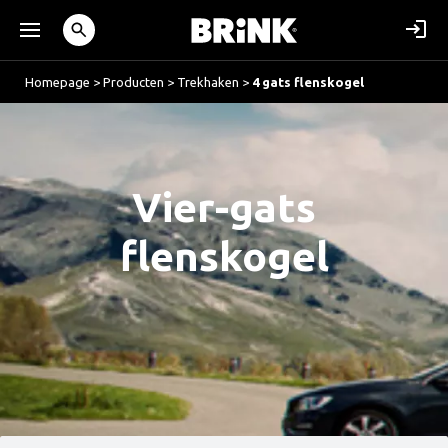
Homepage
>
Producten
>
Trekhaken
>
4 gats flenskogel
Vier-gats
flenskogel