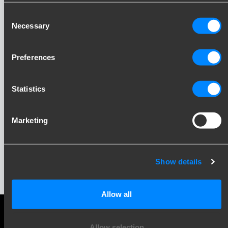
Consent
Necessary
Selection
Preferences
Statistics
Blijf op de hoogte!
Marketing
Schrijf je in voor onze nieuwsbrief en ontvang
updates direct in je inbox. Inspiratie, kennis en
praktijk - elke maand opnieuw.
Show details
Allow all
Allow selection