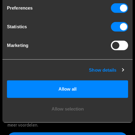
Inschrijven
Preferences
Door je in te schrijven voor de nieuwsbrief ga je
akkoord met de algemene voorwaarden.
Statistics
Marketing
Social media
Show details
Blijf op de hoogte van onze laatste ontwikkelingen
Allow all
Meld u aan als Brink Montagepartner!
Allow selection
Alleen voor Brink partners: 5 jaar garantie op onze producten en
meer voordelen.