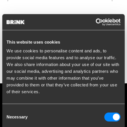
-
-
Blijf op de hoogte!
This website uses cookies
Schrijf je in voor onze nieuwsbrief en ontvang
We use cookies to personalise content and ads, to
updates direct in je inbox. Inspiratie, kennis en
provide social media features and to analyse our traffic.
praktijk - elke maand opnieuw.
We also share information about your use of our site with
our social media, advertising and analytics partners who
may combine it with other information that you’ve
provided to them or that they’ve collected from your use
of their services.
Consent
Necessary
Selection