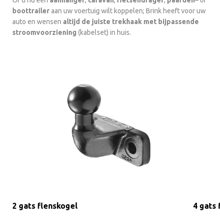
Of u nu een
aanhanger
,
caravan
,
fietsendrager
,
paarden
– of
boottrailer
aan uw voertuig wilt koppelen; Brink heeft voor uw
auto en wensen
altijd de juiste trekhaak met bijpassende
stroomvoorziening
(kabelset) in huis.
2 gats flenskogel
4 gats 