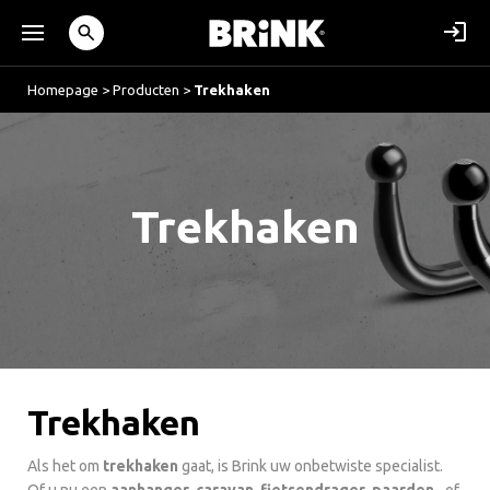
Homepage
>
Producten
>
Trekhaken
Trekhaken
Trekhaken
Als het om
trekhaken
gaat, is Brink uw onbetwiste specialist.