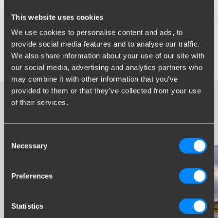
Voor de Renault Espace VI vanaf het bouwjaar 2023 heeft Brink
This website uses cookies
een verticale afneembare trekhaak en een vaste trekhaak
We use cookies to personalise content and ads, to
ontwikkeld. Het maximale trekgewicht is 2100 kg en de
provide social media features and to analyse our traffic.
maximale verticale last is 85 kg. Deze trekhaken hebben een
We also share information about your use of our site with
onzichtbare bumperinsnede.
our social media, advertising and analytics partners who
may combine it with other information that you’ve
provided to them or that they’ve collected from your use
Bekijk ook de andere
of their services.
releases
Consent
Necessary
Selection
Preferences
Statistics