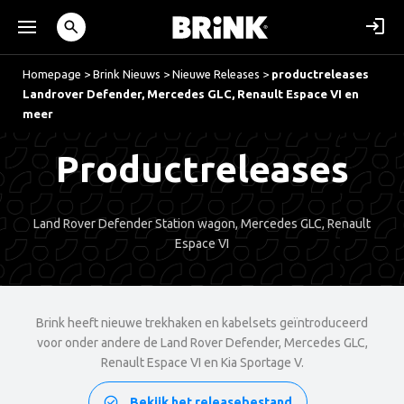
Homepage
>
Brink Nieuws
>
Nieuwe Releases
>
productreleases
Landrover Defender, Mercedes GLC, Renault Espace VI en
meer
Productreleases
Land Rover Defender Station wagon, Mercedes GLC, Renault
Espace VI
Brink heeft nieuwe trekhaken en kabelsets geïntroduceerd
voor onder andere de Land Rover Defender, Mercedes GLC,
Renault Espace VI en Kia Sportage V.
Bekijk het releasebestand