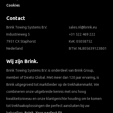
Cookies
Contact
Brink Towing Systems B.V.
sales.nl@brink.eu
Industrieweg 5
+31 522 469 222
7951 CX Staphorst
KvK: 05058752
Nederland
BTW: NL805639123B01
Wij zijn Brink.
Brink Towing Systems B.V. is onderdeel van Brink Group,
member of DexKo Global. Met meer dan 120 jaar ervaring, is
Brink uitgegroeid tot marktleider op de trekhakenmarkt. We
combineren onze uitgebreide kennis met ons hoog
kwaliteitsniveau en onze klantgerichte houding om te komen
tot trekhaakoplossingen die perfect aansluiten bij uw
behoeften.
Brink. Your perfect fit.