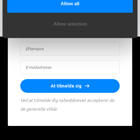
Allow all
opdateringer direkte i din indbakke. Inspiration,
viden og praktiske råd – hver måned.
Allow selection
At tilmelde sig
Ved at tilmelde dig nyhedsbrevet accepterer du
de generelle vilkår.