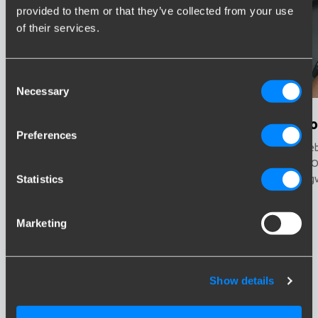
provided to them or that they’ve collected from your use
of their services.
Consent
Necessary
Selection
Eksklusive oplysninger
Alle 
Preferences
Med webshop adgang, får du en masse ekstra
Som we
information.
Op
Statistics
iga
Marketing
Show details
Hold dig opdateret!
Tilmeld dig vores nyhedsbrev og modtag