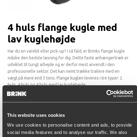
4 huls flange kugle med
lav kuglehøjde
Har du en varebil eller pick-up? I så fald, er Brinks flange kugle
måske den bedste løsning for dig. Dette faste anhængertræk er
udviklet til tungt arbejde og er derfor mest anvendt i den
professionelle sektor. Det kan nemt trække trailere med en
vægt på mere end 3 tons. Flange kuglen leveres i tre typer: 2
huls, 4 huls og 4 huls med lav kuglehøjde.
Fordele:
Til tungt arbejde
Justerbart i højden
This website uses cookies
Altid klar
We use cookies to personalise content and ads, to provide
Integrerbart med andre koblingssystemer
social media features and to analyse our traffic. We also