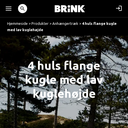
Hjemmeside
>
Produkter
>
Anhængertræk
>
4 huls flange kugle
med lav kuglehøjde
4 huls flange
kugle med lav
kuglehøjde