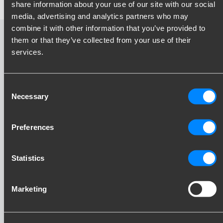
share information about your use of our site with our social
media, advertising and analytics partners who may
combine it with other information that you’ve provided to
Flange kugle video
them or that they’ve collected from your use of their
services.
Consent
Necessary
Selection
Preferences
Statistics
Marketing
Hold dig opdateret!