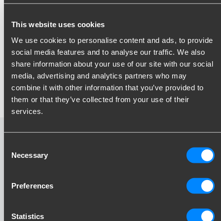
Synlige instruktioner for korrekt brug
Ergonomisk drejehåndtag til afmontering
This website uses cookies
We use cookies to personalise content and ads, to provide
Sikkerhed
social media features and to analyse our traffic. We also
Tyverisikret med lås
share information about your use of our site with our social
Hørbar og synlig montering
media, advertising and analytics partners who may
Maksimal lodret kuglevægt
combine it with other information that you’ve provided to
Sikkerheds stribe tillader kun brug af cykelholder
them or that they’ve collected from your use of their
services.
Vertikal Cykelholder
Consent
Necessary
løsning video
Selection
Preferences
Statistics