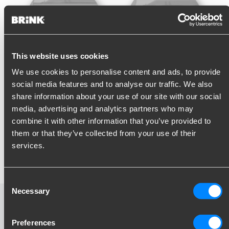
This website uses cookies
We use cookies to personalise content and ads, to provide
social media features and to analyse our traffic. We also
Design
share information about your use of our site with our social
media, advertising and analytics partners who may
Når NEXT ikke er i brug, er den fuldstændig usynlig.
combine it with other information that you’ve provided to
Anhængertrækket passer sømløst ind i bilens design og bevarer
them or that they’ve collected from your use of their
det originale udseende. Takket være den kompakte
services.
konstruktion går funktionalitet og æstetik perfekt hånd i hånd –
ideelt til moderne køretøjer, hvor form og funktion går sammen.
Consent
Necessary
Selection
Se NEXT-videoen
Preferences