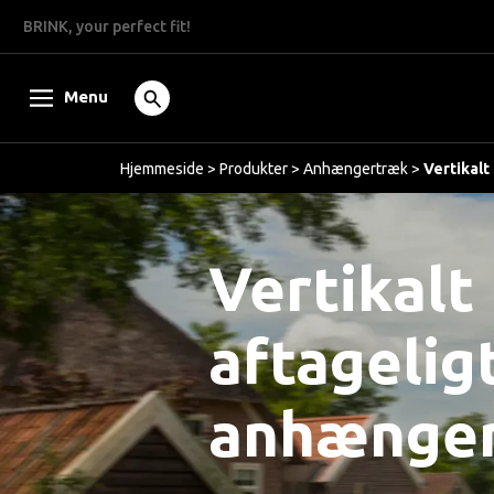
BRINK, your perfect fit!
Menu
Hjemmeside
>
Produkter
>
Anhængertræk
>
Vertikal
Vertikalt
aftagelig
anhænge