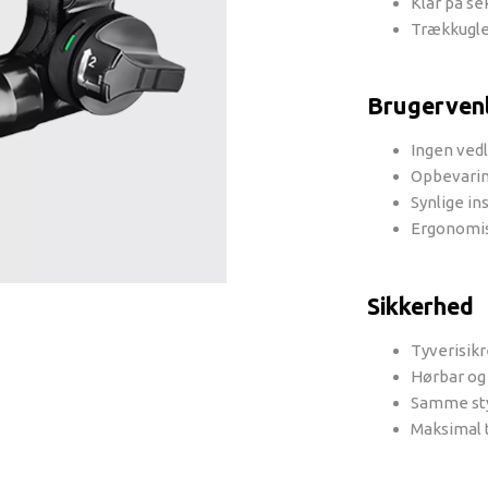
Klar på s
Trækkugle
Brugerven
Ingen ved
Opbevarin
Synlige in
Ergonomis
Sikkerhed
Tyverisikr
Hørbar og
Samme sty
Maksimal 