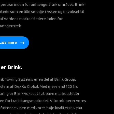
spertise inden for anhængertræk området. Brink
rtede som en lille smedje i Assen og er vokset til
af ​​verdens markedsledere inden for
hængertræk.
Læs mere
 er Brink.
nk Towing Systems er en del af Brink Group,
dlem af DexKo Global. Med mere end 120 års
aring er Brink vokset til at blive markedsleder
den for trækstangsmarkedet. Vi kombinerer vores
attende viden med vores høje kvalitetsniveau