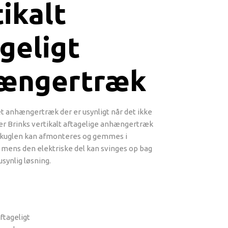
ikalt
geligt
ængertræk
et anhængertræk der er usynligt når det ikke
 er Brinks vertikalt aftagelige anhængertræk
kkuglen kan afmonteres og gemmes i
ens den elektriske del kan svinges op bag
synlig løsning.
aftageligt