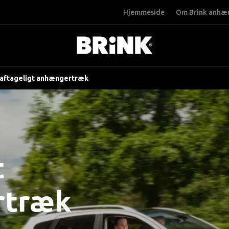
Hjemmeside
Om Brink anhæ
t aftageligt anhængertræk
t
rtræk