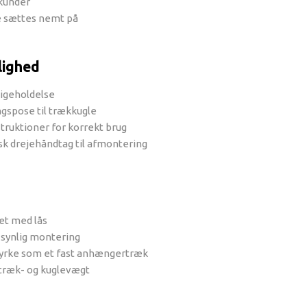
ekunder
 sættes nemt på
lighed
ligeholdelse
gspose til trækkugle
struktioner for korrekt brug
k drejehåndtag til afmontering
et med lås
 synlig montering
rke som et fast anhængertræk
træk- og kuglevægt