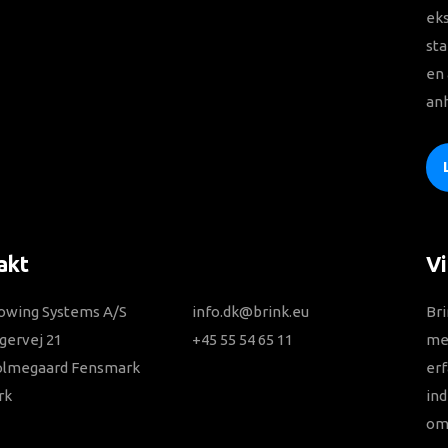
ek
sta
en 
an
akt
Vi
owing Systems A/S
info.dk@brink.eu
Bri
gervej 21
+45 55 54 65 11
me
olmegaard Fensmark
erf
rk
in
omf