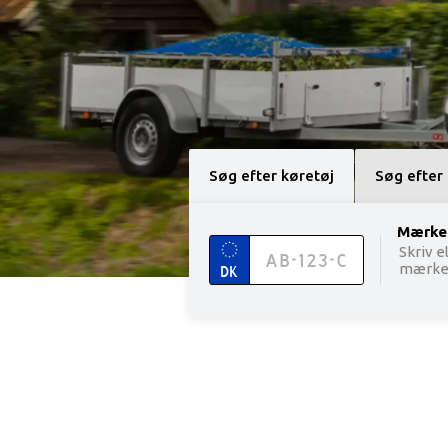
Søg efter køretøj
Søg efter
option 
Mærke
Skriv e
mærke.
DK