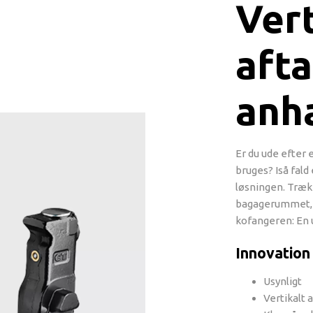
Vert
afta
anh
Er du ude efter 
bruges? Iså fald
løsningen. Træ
bagagerummet, m
kofangeren: En u
Innovation
Usynligt
Vertikalt 