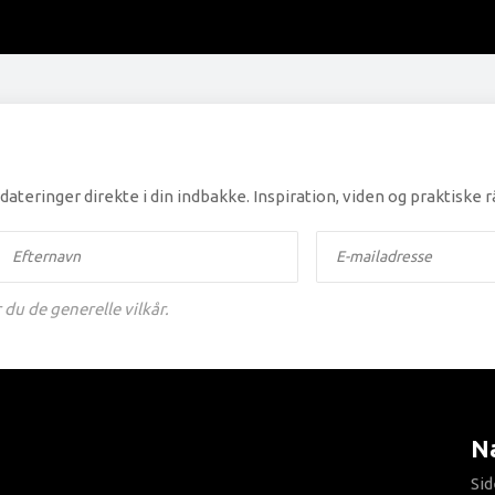
teringer direkte i din indbakke. Inspiration, viden og praktiske 
du de generelle vilkår.
Næ
Sid