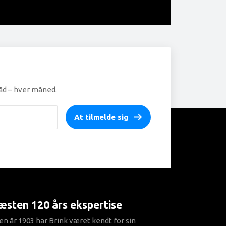
råd – hver måned.
At tilmelde sig
sten 120 års ekspertise
en år 1903 har Brink været kendt for sin