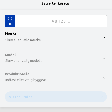
Søg efter køretøj
DK
option , selected.
Mærke
Select is focused ,type to refine list, press Down t
Skriv eller vælg mærke...
Model
Skriv eller vælg model...
Produktionsår
Indtast eller vælg byggeår...
Vis resultater