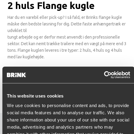
2 huls Flange kugle
Har du en varebil eller pick-up? I så fald, er Brinks flange kugle
måske den bedste løsning for dig. Dette faste anhængertræk er
udviklet til
tungt arbejde og er derfor mest anvendt i den professionelle
sektor. Det kan nemt trække trailere med en vægt på mere end 3
tons. Flange kuglen leveres i tre typer: 2 huls, 4 huls og 4 huls
med lav kuglehøjde.
Fordele
Til tungt arbejde
Justerbart i højden
Altid klar
This website uses cookies
Integrerbart med andre koblingssystemer
We use cookies to personalise content and ads, to provide
social media features and to analyse our traffic. We also
share information about your use of our site with our social
Flange kugle video
media, advertising and analytics partners who may
combine it with other information that you’ve provided to