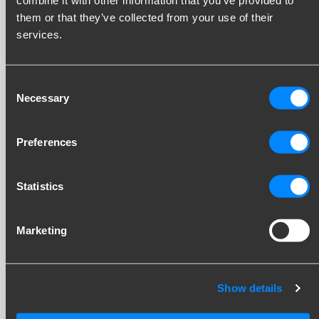
them or that they’ve collected from your use of their
services.
Consent
Necessary
Selection
Preferences
Statistics
Marketing
Hold dig opdateret!
Tilmeld dig vores nyhedsbrev og modtag
opdateringer direkte i din indbakke. Inspiration,
Show details
viden og praktiske råd – hver måned.