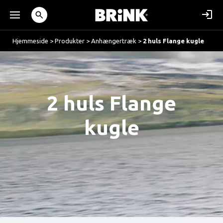
Hjemmeside
>
Produkter
>
Anhængertræk
>
2 huls Flange kugle
2 huls Flange
kugle