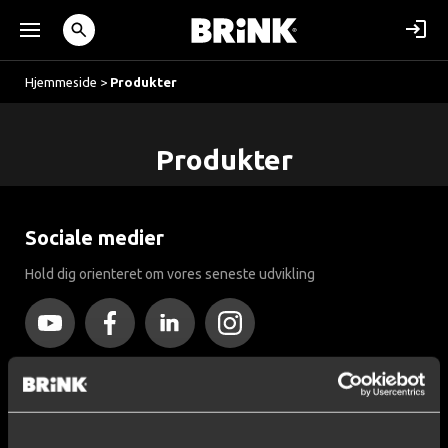
Hjemmeside
>
Produkter
Produkter
Sociale medier
Hold dig orienteret om vores seneste udvikling
Næsten 120 års ekspertise
Siden år 1903 har Brink været kendt for sin ekspertise inden for