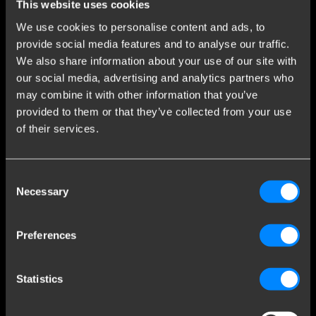
anhængertræk området. Brink startede som en lille smedje i
This website uses cookies
Assen og er vokset til en af ​​verdens markedsledere inden for
We use cookies to personalise content and ads, to
anhængertræk.
provide social media features and to analyse our traffic.
We also share information about your use of our site with
Læs mere
our social media, advertising and analytics partners who
may combine it with other information that you’ve
provided to them or that they’ve collected from your use
Kundeservice
of their services.
Ofte stillede spørgsmål
Kundeservice
Consent
Salgs- og leveringsbetingelser
Necessary
Selection
Nyheder
Nyheder Undermeld til nyhedsbrevet
Preferences
Cookies
Kontakt
Statistics
Brink Towing Systems A/S
info.dk@brink.eu