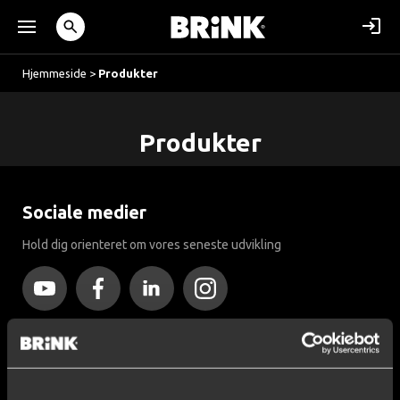
Hjemmeside
>
Produkter
Produkter
Sociale medier
Hold dig orienteret om vores seneste udvikling
Næsten 120 års ekspertise
Siden år 1903 har Brink været kendt for sin ekspertise inden for