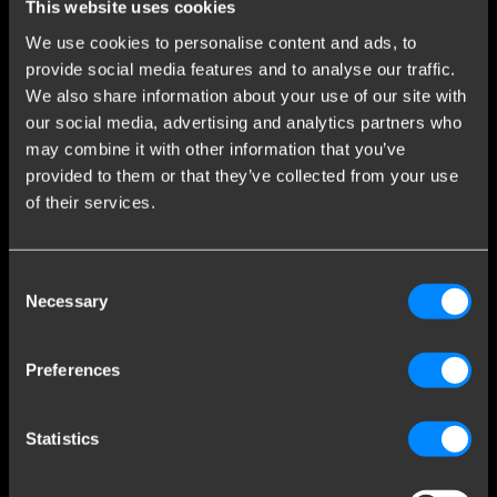
anhængertræk området. Brink startede som en lille smedje i
This website uses cookies
Assen og er vokset til en af ​​verdens markedsledere inden for
We use cookies to personalise content and ads, to
anhængertræk.
provide social media features and to analyse our traffic.
We also share information about your use of our site with
Læs mere
our social media, advertising and analytics partners who
may combine it with other information that you’ve
provided to them or that they’ve collected from your use
Kundeservice
of their services.
Ofte stillede spørgsmål
Kundeservice
Consent
Salgs- og leveringsbetingelser
Necessary
Selection
Nyheder
Nyheder Undermeld til nyhedsbrevet
Preferences
Cookies
Kontakt
Statistics
Brink Towing Systems A/S
info.dk@brink.eu