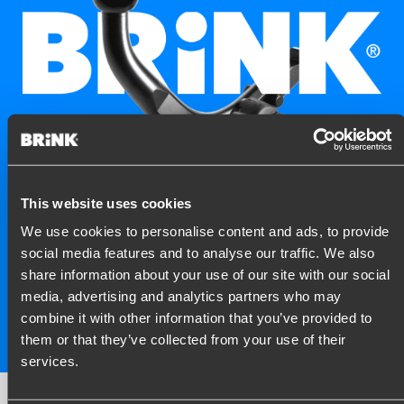
This website uses cookies
Zapisz się do newslettera
We use cookies to personalise content and ads, to provide
social media features and to analyse our traffic. We also
Czy chcesz być na bieżąco z najnowszymi wiadomościami Brink?
share information about your use of our site with our social
Następnie zapisz się do newslettera.
media, advertising and analytics partners who may
combine it with other information that you’ve provided to
Rejestrować
them or that they’ve collected from your use of their
services.