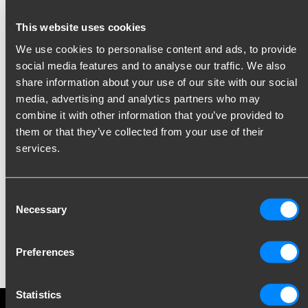
Akcesoria do haków
Redukc
This website uses cookies
-
-
We use cookies to personalise content and ads, to provide
social media features and to analyse our traffic. We also
share information about your use of our site with our social
Wszystkie produkty
media, advertising and analytics partners who may
combine it with other information that you’ve provided to
them or that they’ve collected from your use of their
services.
Bądź na bieżąco!
Consent
Zapisz się do naszego newslettera i otrzymuj
Necessary
Selection
aktualności bezpośrednio do swojej skrzynki
odbiorczej. Inspiracja, wiedza i praktyczne porady –
Preferences
co miesiąc.
Statistics