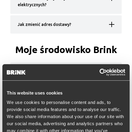
elektrycznych?
Jak zmienić adres dostawy?
Moje środowisko Brink
Zgubiłem dane logowania do mojego konta,
co teraz?
This website uses cookies
Zgubiłem hasło do konta, co teraz?
We use cookies to personalise content and ads, to
provide social media features and to analyse our traffic.
We also share information about your use of our site with
Nie logowałeś się wcześniej do naszego
our social media, advertising and analytics partners who
nowego sklepu internetowego za pomocą
may combine it with other information that you’ve
adresu e-mail?