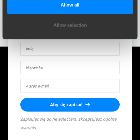
Allow all
Zapisz się do naszego newslettera i otrzymuj
aktualności bezpośrednio do swojej skrzynki
odbiorczej. Inspiracja, wiedza i praktyczne porady –
Allow selection
co miesiąc.
Aby się zapisać
Zapisując się do newslettera, akceptujesz ogólne
warunki.