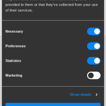
provided to them or that they’ve collected from your use
of their services.
Jak przełączyć się między wyświetlaniem
ceny brutto i netto?
Consent
Necessary
Selection
Nie ma Twojego pytania na
Preferences
liście?
Statistics
Skontaktuj się z naszym działem obsługi klienta
Kontakt
Marketing
Show details
Bądź na bieżąco!