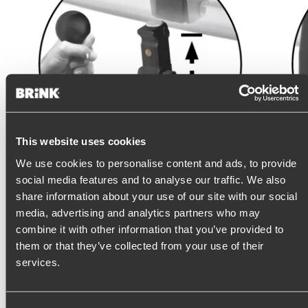
This website uses cookies
We use cookies to personalise content and ads, to provide
social media features and to analyse our traffic. We also
share information about your use of our site with our social
media, advertising and analytics partners who may
Włóż kulkę haka holowniczego. Blokując kulę, słychać
Sprawdź,
combine it with other information that you’ve provided to
wyraźne kliknięcie.
zabloko
them or that they’ve collected from your use of their
services.
Wypinanie