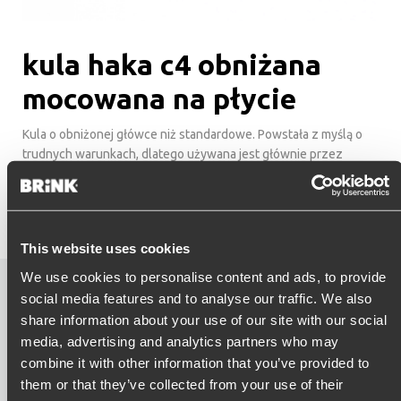
kula haka c4 obniżana
mocowana na płycie
Kula o obniżonej główce niż standardowe. Powstała z myślą o
trudnych warunkach, dlatego używana jest głównie przez
profesjonalistów. Umożliwia holowanie przyczep o masie
przekraczającej 3 tony.
This website uses cookies
We use cookies to personalise content and ads, to provide
kula haka c4 obniżana
social media features and to analyse our traffic. We also
share information about your use of our site with our social
mocowana na płycie wideo
media, advertising and analytics partners who may
combine it with other information that you’ve provided to
them or that they’ve collected from your use of their