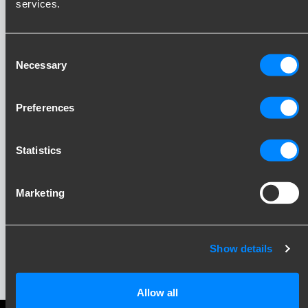
services.
Consent
Necessary
Selection
Preferences
Statistics
Bądź na bieżąco!
Marketing
Zapisz się do naszego newslettera i otrzymuj
aktualności bezpośrednio do swojej skrzynki
Show details
odbiorczej. Inspiracja, wiedza i praktyczne porady –
co miesiąc.
Allow all