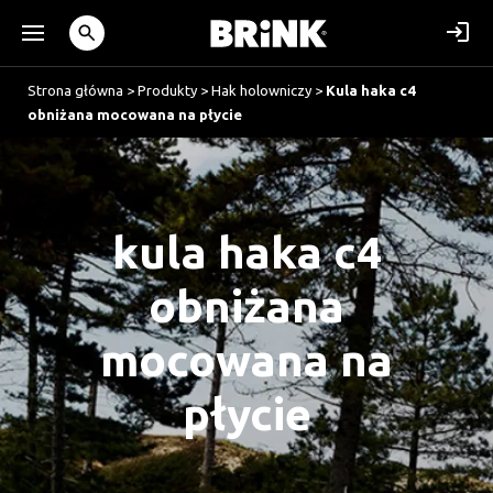
Strona główna
>
Produkty
>
Hak holowniczy
>
Kula haka c4
obniżana mocowana na płycie
kula haka c4
obniżana
mocowana na
płycie