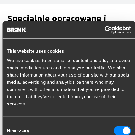
Specjalnie opracowane i
przetestowane dla każdego
samochodu
Od ponad stu lat Brink reprezentuje doświadczenie w
This website uses cookies
dziedzinie haków holowniczych. Dzięki naszym podstawowym
We use cookies to personalise content and ads, to provide
wartościom, jakim są innowacyjność, łatwość obsługi i
social media features and to analyse our traffic. We also
bezpieczeństwo, staliśmy się światowym liderem na rynku
share information about your use of our site with our social
projektowania, produkcji, testowania i sprzedaży haków
media, advertising and analytics partners who may
holowniczych z dopasowanym zasilaczem (zestawy kabli).
combine it with other information that you’ve provided to
them or that they’ve collected from your use of their
services.
Consent
Necessary
Selection