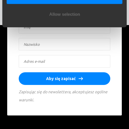
odbiorczej. Inspiracja, wiedza i praktyczne porady –
co miesiąc.
Allow selection
Aby się zapisać
Zapisując się do newslettera, akceptujesz ogólne
warunki.