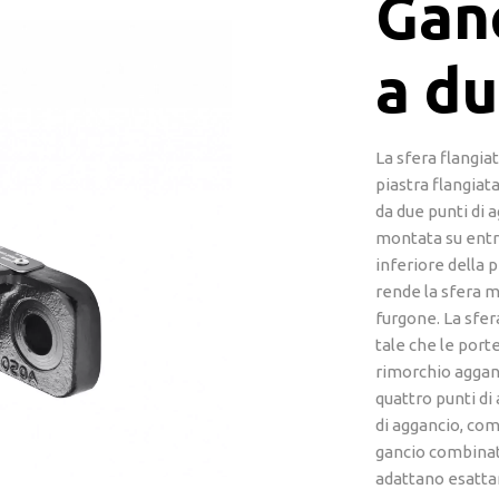
Ganc
a du
La sfera flangiat
piastra flangiat
da due punti di 
montata su entr
inferiore della p
rende la sfera m
furgone. La sfer
tale che le port
rimorchio aggan
quattro punti di 
di aggancio, come
gancio combinato
adattano esattam