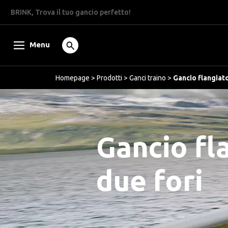
BRINK, Trova il tuo gancio perfetto!
Menu
Homepage
>
Prodotti
>
Ganci traino
>
Gancio flangiato
Gancio fl
due fori