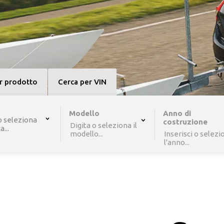
r prodotto
Cerca per VIN
, selected.
Select is focused ,type to refine list, press Down to op
Modello
Anno di
o seleziona
costruzione
Digita o seleziona il
...
modello...
Inserisci o selezi
l'anno...