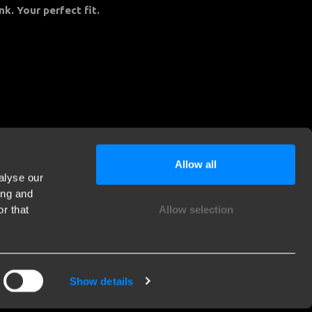
nk. Your perfect fit.
Allow all
alyse our
ing and
r that
Allow selection
Show details