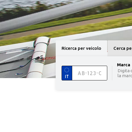
Ricerca per veicolo
Cerca pe
option 
Marca
Digita 
la marca
IT