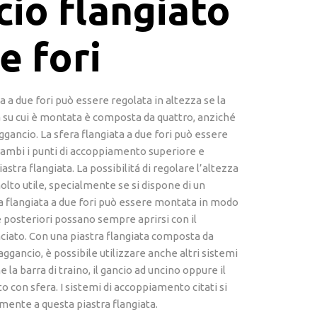
io flangiato
e fori
a a due fori può essere regolata in altezza se la
a su cui è montata è composta da quattro, anziché
aggancio. La sfera flangiata a due fori può essere
ambi i punti di accoppiamento superiore e
iastra flangiata. La possibilitá di regolare l’altezza
olto utile, specialmente se si dispone di un
a flangiata a due fori può essere montata in modo
e posteriori possano sempre aprirsi con il
ciato. Con una piastra flangiata composta da
aggancio, è possibile utilizzare anche altri sistemi
 la barra di traino, il gancio ad uncino oppure il
 con sfera. I sistemi di accoppiamento citati si
ente a questa piastra flangiata.