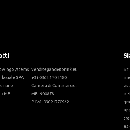
tti
Si
Towing Systems
venditeganci@brink.eu
Bri
erlaziale SPA
+39 0362 170 2180
mem
eriano
Camera di Commercio:
esp
to MB
MB1900878
nel
P IVA: 09021770962
gra
app
tra
es