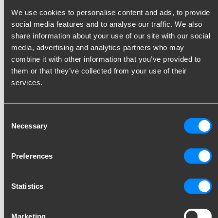
We use cookies to personalise content and ads, to provide
social media features and to analyse our traffic. We also
share information about your use of our site with our social
media, advertising and analytics partners who may
Accessori per gancio traino
Addatt
combine it with other information that you’ve provided to
-
-
them or that they’ve collected from your use of their
services.
Tutti i prodotti
Consent
Necessary
Selection
Rimani aggiornato!
Preferences
Iscriviti alla nostra newsletter e ricevi
aggiornamenti direttamente nella tua casella di
Statistics
posta. Ispirazione, conoscenza e pratica — ogni
mese.
Marketing