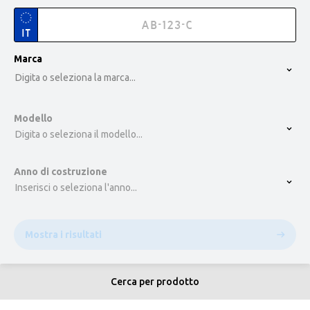
IT
option , selected.
Marca
Select is focused ,type to refine list, press Down t
Digita o seleziona la marca...
Modello
Digita o seleziona il modello...
Anno di costruzione
Inserisci o seleziona l'anno...
Mostra i risultati
Cerca per prodotto