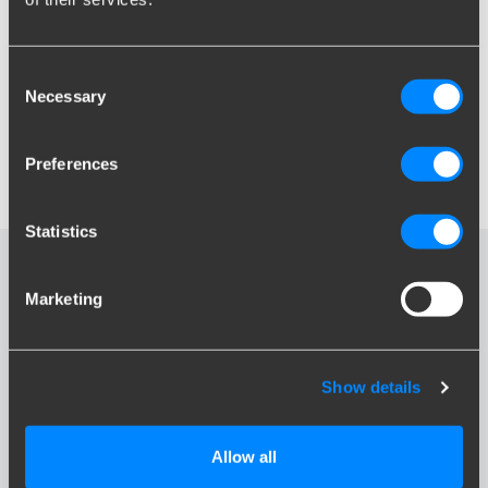
Non hai ancora effettuato l'accesso al
nostro nuovo webshop con l'indirizzo e-
mail?
Consent
Necessary
Selection
Come posso passare dalla visualizzazione
del prezzo lordo a quello netto?
Preferences
Statistics
La tua domanda non è
Marketing
elencata?
Si prega di contattare il nostro servizio clienti
Show details
Contatto
Allow all