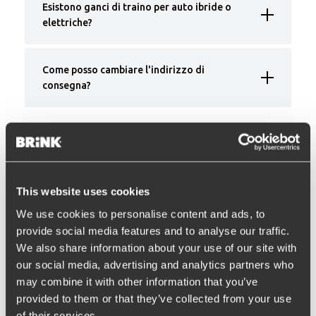
Esistono ganci di traino per auto ibride o
elettriche?
Come posso cambiare l'indirizzo di
consegna?
Il mio ambiente Brink
This website uses cookies
Ho perso i miei dati di accesso per il mio
We use cookies to personalise content and ads, to
account, e adesso?
provide social media features and to analyse our traffic.
We also share information about your use of our site with
Ho perso la password del mio account, e
our social media, advertising and analytics partners who
adesso?
may combine it with other information that you’ve
provided to them or that they’ve collected from your use
of their services.