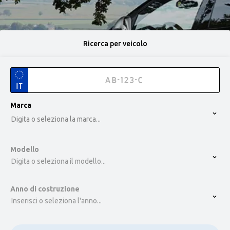
Ricerca per veicolo
IT
option , selected.
Marca
Select is focused ,type to refine list, press Down t
Digita o seleziona la marca...
Modello
Digita o seleziona il modello...
Anno di costruzione
Inserisci o seleziona l'anno...