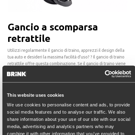
Gancio a scomparsa
retrattile
Utilizzi regolarmente il gancio di traino, apprezzi il design della
tua auto e desideri la massima facilità d’uso? ? Il gancio di traino
retrattile offre questa combinazione. Se il gancio di traino viene
riposto, non c’è nulla che indichi la presenza di esso sotto la tua
auto e hai solo bisogno di un semplice movimento della mano
prima che sia pronto per essere riutilizzato.
This website uses cookies
Per le persone che usano i ganci traino regolarmente, che
trovano il design della propria auto fondamentale e che
We use cookies to personalise content and ads, to provide
vogliono la massima facilitá di utilizzo, Brink ha sviluppato il
social media features and to analyse our traffic. We also
gancio traino a scomparsa. Con un semplice movimento della
share information about your use of our site with our social
mano il porta presa e la sfera sono pronti all’uso. Dopo l’utilizzo,
media, advertising and analytics partners who may
possono essere riposti dietro al paraurti con un semplice
combine it with other information that you’ve provided to