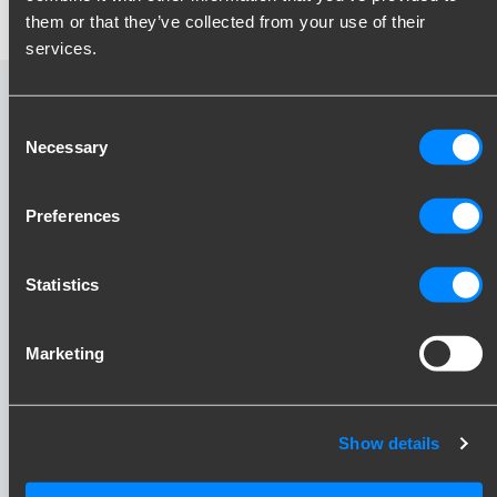
movimento.
them or that they’ve collected from your use of their
services.
Gancio a scomparsa
Consent
retrattile - video
Necessary
Selection
Preferences
Statistics
Marketing
Show details