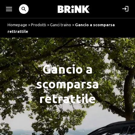
Homepage
>
Prodotti
>
Ganci traino
>
Gancio a scomparsa
rettrattile
Gancio a
scomparsa
retrattile