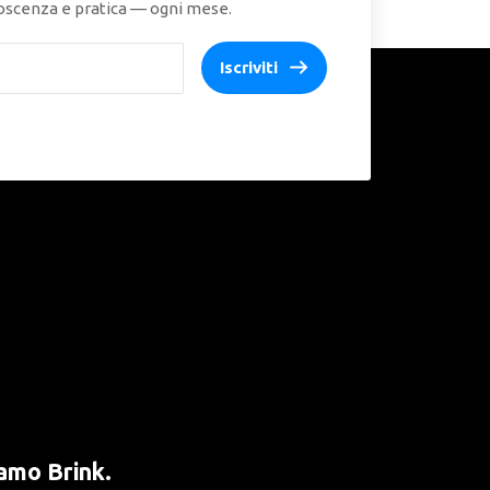
onoscenza e pratica — ogni mese.
Iscriviti
amo Brink.