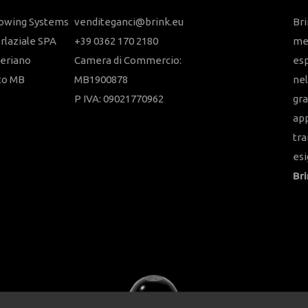
Towing Systems
venditeganci@brink.eu
Bri
erlaziale SPA
+39 0362 170 2180
mem
eriano
Camera di Commercio:
esp
to MB
MB1900878
nel
P IVA: 09021770962
gra
app
tra
es
Bri