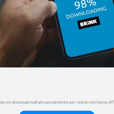
na con download multipli specialmente per i clienti che hanno eff