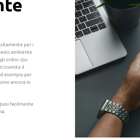
nte
sitamente per i
 questo ambiente
li ordini. Qui
ti tramite il
 ad esempio per
 sono ancora in
i puoi facilmente
na.