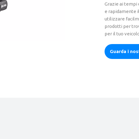
Grazie ai tempi 
e rapidamente il
utilizzare facilm
prodotti per tro
per il tuo veicol
Guarda i nost