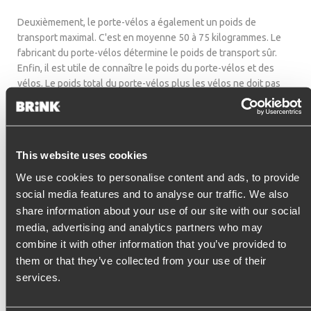
Deuxièmement, le porte-vélos a également un poids de
transport maximal. C'est en moyenne 50 à 75 kilogrammes. Le
fabricant du porte-vélos détermine le poids de transport sûr.
Enfin, il est utile de connaître le poids du porte-vélos et des
vélos. Le poids total du porte-vélos plus les vélos ne doit pas
dépasser le poids de charge maximal du crochet du porte-vélos.
Portez une attention particulière au poids des vélos électriques.
Un vélo électrique pèse en moyenne 6 kg de plus qu'un vélo
ordinaire.
This website uses cookies
Le poids total des vélos, plus le porte-vélos, ne doit pas
We use cookies to personalise content and ads, to provide
dépasser le poids d'appui autorisé. Un poids à l'avant trop élevé
social media features and to analyse our traffic. We also
en raison d'un surpoids entraîne une charge excessive sur la
share information about your use of our site with our social
suspension de la voiture et la fixation du crochet du porte-
media, advertising and analytics partners who may
vélos. Il a également une influence négative sur les
combine it with other information that you’ve provided to
caractéristiques de conduite et la direction assistée.
them or that they’ve collected from your use of their
services.
Mesurer c'est savoir