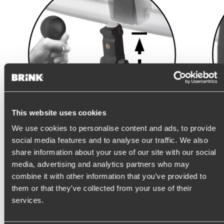
This website uses cookies
We use cookies to personalise content and ads, to provide
social media features and to analyse our traffic. We also
share information about your use of our site with our social
media, advertising and analytics partners who may
Insérez la rotule. Lorsque vous verrouillez la boule, un
Vérifiez 
combine it with other information that you’ve provided to
clic audible peut être entendu.
que le ve
them or that they’ve collected from your use of their
services.
Détacher