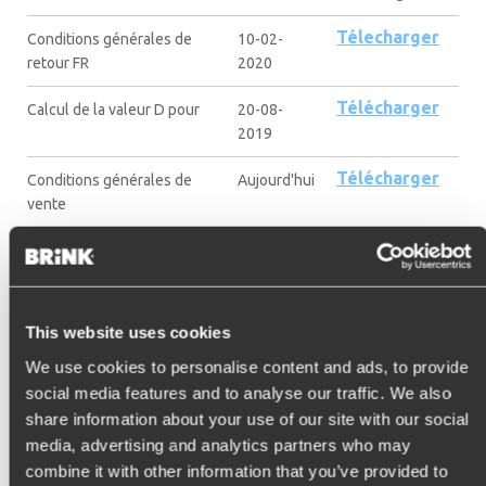
Télecharger
Conditions générales de
10-02-
retour FR
2020
Télécharger
Calcul de la valeur D pour
20-08-
2019
Télécharger
Conditions générales de
Aujourd'hui
vente
This website uses cookies
We use cookies to personalise content and ads, to provide
Restez informé !
social media features and to analyse our traffic. We also
share information about your use of our site with our social
Inscrivez-vous à notre newsletter et recevez des
media, advertising and analytics partners who may
mises à jour directement dans votre boîte de
combine it with other information that you’ve provided to