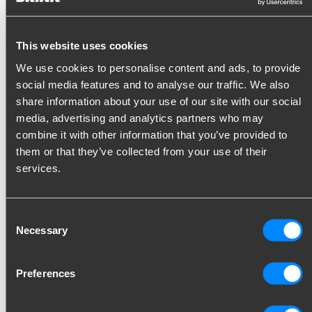
Livraison et retours
This website uses cookies
We use cookies to personalise content and ads, to provide
Quels sont les délais de livraison hors
social media features and to analyse our traffic. We also
BENELUX?
share information about your use of our site with our social
media, advertising and analytics partners who may
combine it with other information that you’ve provided to
Quels sont les délais de livraison au
BENELUX?
them or that they’ve collected from your use of their
services.
Quelle est votre politique de retour?
Consent
Necessary
Selection
Dans quels pays livrez-vous?
Preferences
Mon environnement Brink