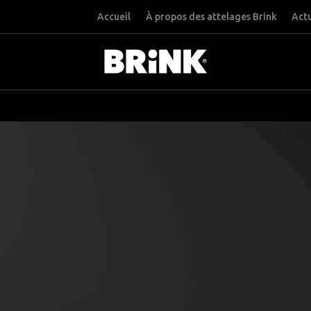
Accueil
À propos des attelages Brink
Actu