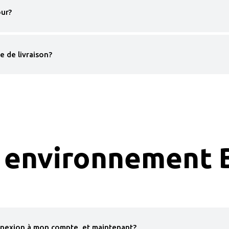
our?
e de livraison?
environnement 
onnexion à mon compte, et maintenant?