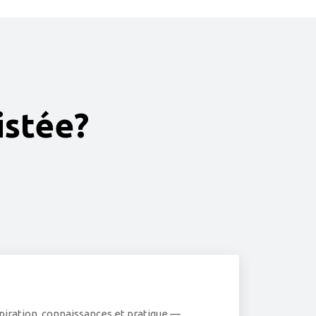
istée?
piration, connaissances et pratique —