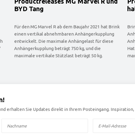
Productreleases MG Marvel R und
Pr
BYD Tang
ha
Für den MG Marvel R ab dem Baujahr 2021 hat Brink
Bri
einen vertikal abnehmbaren Anhängerkupplung
Anh
ch
entwickelt. Die maximale Anhängelast für diese
Anh
'
Anhängerkupplung beträgt 750 kg, und die
Hat
maximale vertikale Stützlast beträgt 50 kg.
max
n!
nd erhalten Sie Updates direkt in Ihrem Posteingang. Inspiration