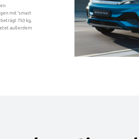
ren
gen mit 'smart
eträgt 750 kg,
bietet außerdem