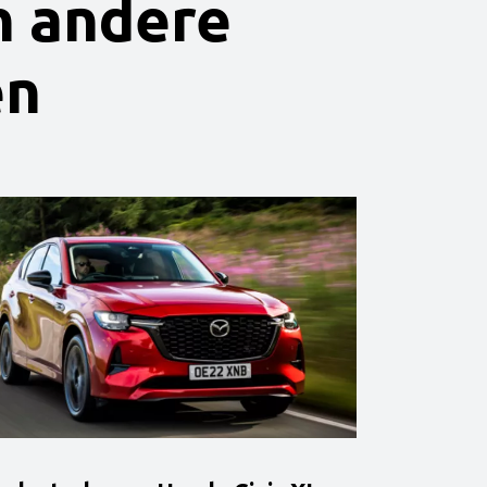
h andere
en