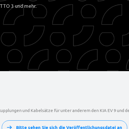
ATTO 3 und mehr.
upplungen und Kabelsätze für unter anderem den KIA EV 9 und d
Bitte sehen Sie sich die Veröffentlichungsdatei an