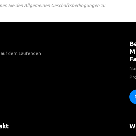
en Sie den Allgemeinen Geschäftsbedingungen zu.
Be
Mo
n auf dem Laufenden
Fa
Nur
Pro
akt
Wi