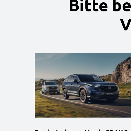
Bitte b
V