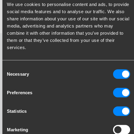
We use cookies to personalise content and ads, to provide
besten Preis aller Anhängerkupplungen und ist in den meisten
social media features and to analyse our traffic. We also
Fällen für Fahrzeuge mit Park Distance Control System (PDC)
geeignet.
share information about your use of our site with our social
media, advertising and analytics partners who may
combine it with other information that you’ve provided to
them or that they’ve collected from your use of their
Starre Anhängerkupplung
services.
video
Consent
Necessary
Selection
Preferences
Statistics
Marketing