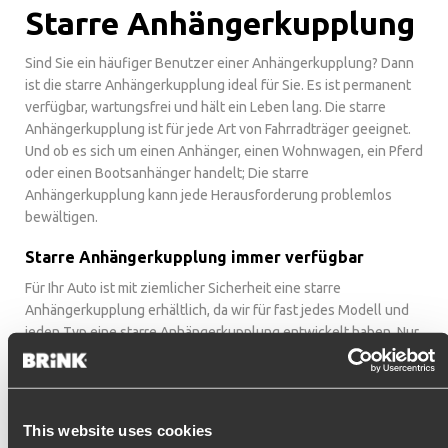
Starre Anhängerkupplung
Sind Sie ein häufiger Benutzer einer Anhängerkupplung? Dann
ist die starre Anhängerkupplung ideal für Sie. Es ist permanent
verfügbar, wartungsfrei und hält ein Leben lang. Die starre
Anhängerkupplung ist für jede Art von Fahrradträger geeignet.
Und ob es sich um einen Anhänger, einen Wohnwagen, ein Pferd
oder einen Bootsanhänger handelt; Die starre
Anhängerkupplung kann jede Herausforderung problemlos
bewältigen.
Starre Anhängerkupplung immer verfügbar
Für Ihr Auto ist mit ziemlicher Sicherheit eine starre
Anhängerkupplung erhältlich, da wir für fast jedes Modell und
jeden Typ eine starre Anhängerkupplung entwickelt haben. Nur
in Ausnahmefällen, in denen eine starre Anhängerkupplung die
Sicht auf Ihr Nummernschild oder Ihre Nebelscheinwerfer
blockiert, ist diese Art von Anhängerkupplung nicht anwendbar.
Dies liegt daran, dass es gesetzlich vorgeschrieben ist, dass
This website uses cookies
diese sichtbar sind. Eine starre Anhängerkupplung hat den