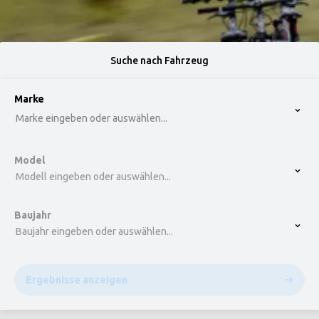
Suche nach Fahrzeug
option , selected.
Marke
Select is focused ,type to refine list, press Down t
Marke eingeben oder auswählen...
Model
Modell eingeben oder auswählen...
Baujahr
Baujahr eingeben oder auswählen...
Ergebnisse anzeigen