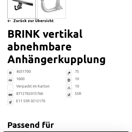
Zurück zur Übersicht
BRINK vertikal
abnehmbare
Anhängerkupplung
4031700
75
1600
10
Verpackt im Karton
10
8712762015766
55R
E11 55R 0212170
Passend für