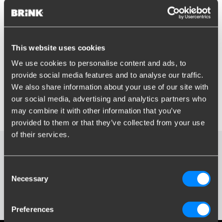
BMW i4 (G26) 2021-(11-2021- )
1600
mit unsichtbarem Ausschnitt für die Stoßstange
This website uses cookies
1
We use cookies to personalise content and ads, to
Unsichtbar
provide social media features and to analyse our traffic.
Stoßstangendemontage erforderlich
We also share information about your use of our site with
our social media, advertising and analytics partners who
auch für Gran Coupé
auch für M-Sport Paket
may combine it with other information that you’ve
provided to them or that they’ve collected from your use
of their services.
Downloads
Consent
Necessary
Selection
Fitting_Manual 4031770.pdf
Download
Preferences