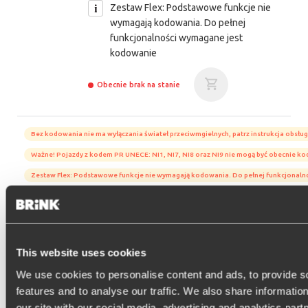
Zestaw Flex: Podstawowe funkcje nie
wymagają kodowania. Do pełnej
funkcjonalności wymagane jest
kodowanie
Obecnie brak na stanie
Bez kodowania nie ma wyłączania świateł przeciwmgielnych, patrz instrukcja obsług
Ważne! Pojazdy z kodem PR UNECE: NI1, NI7, NI8 oraz NI9 nie mogą być obecnie k
Zestaw Flex: Podstawowe funkcje nie wymagają kodowania. Do pełnej funkcjonal
dla pojazdów bez przygotowaną wtyczką
--> 01-2024
BRINK 7-pin
FLEX KIT
FLEX KIT
wiązki haka
This website uses cookies
701533
We use cookies to personalise content and ads, to provide s
Zestaw Flex: Podstawowe funkcje nie
features and to analyse our traffic. We also share informatio
wymagają kodowania. Do pełnej
our site with our social media, advertising and analytics pa