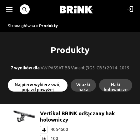
Strona główna
>
Produkty
Produkty
7 wyników dla
VW PASSAT B8 Variant (3G5, CB5) 2014- 2019
Najpierw wybierz swój
Wiazki
Haki
pojazd powyżej
haka
holownicze
Vertikal BRINK odłączany hak
holowniczy
4054600
100