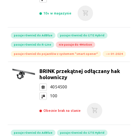
10+ w magazynie
pasuje również do AdBlue
pasuje również do GTE Hybrid
pasuje również do R-Line
nie pasuje do 4Motion
pasuje również do pojazdów z systemem "smart opener"
--> 01-2024
BRINK przekątnej odłączany hak
holowniczy
4054500
100
Obecnie brak na stanie
pasuje również do AdBlue
pasuje również do GTE Hybrid