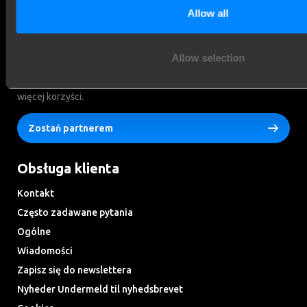
Allow all
Zarejestruj się jako Brink
Montagepartner!
Allow selection
Tylko dla partnerów Brink: 5 lat gwarancji na nasze produkty i
więcej korzyści.
Zostań partnerem
Obsługa klienta
Kontakt
Często zadawane pytania
Ogólne
Wiadomości
Zapisz się do newslettera
Nyheder Undermeld til nyhedsbrevet