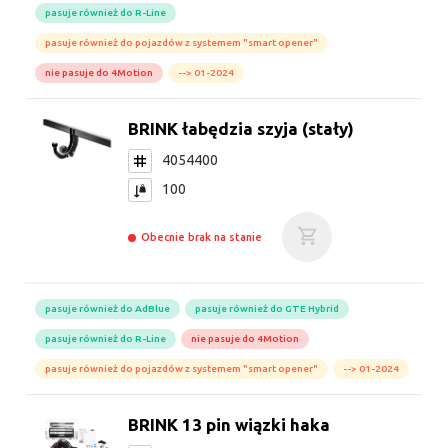
pasuje również do R-Line
pasuje również do pojazdów z systemem "smart opener"
nie pasuje do 4Motion
--> 01-2024
BRINK łabędzia szyja (stały)
4054400
100
Obecnie brak na stanie
pasuje również do AdBlue
pasuje również do GTE Hybrid
pasuje również do R-Line
nie pasuje do 4Motion
pasuje również do pojazdów z systemem "smart opener"
--> 01-2024
BRINK 13 pin wiązki haka