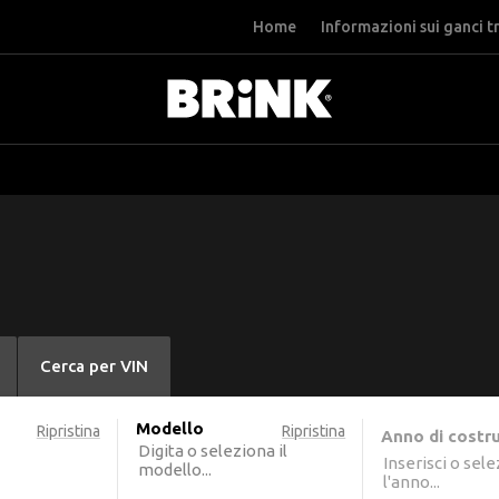
Home
Informazioni sui ganci t
Cerca per VIN
Modello
Ripristina
Ripristina
Anno di costr
Digita o seleziona il
Inserisci o sel
modello...
l'anno...