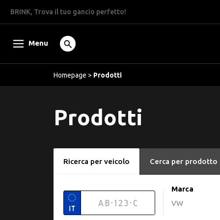
BRINK, Trova il tuo gancio perfetto!
Menu
Homepage
>
Prodotti
Prodotti
Ricerca per veicolo
Cerca per prodotto
Marca
VW
IT