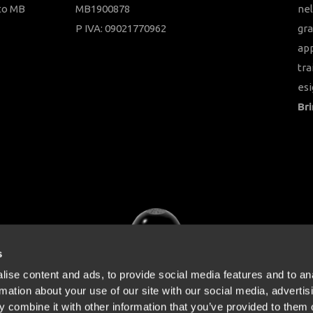
to MB
MB1900878
nel
P IVA: 09021770962
gra
app
tra
es
Bri
s
ise content and ads, to provide social media features and to an
rmation about your use of our site with our social media, advertis
 combine it with other information that you’ve provided to them o