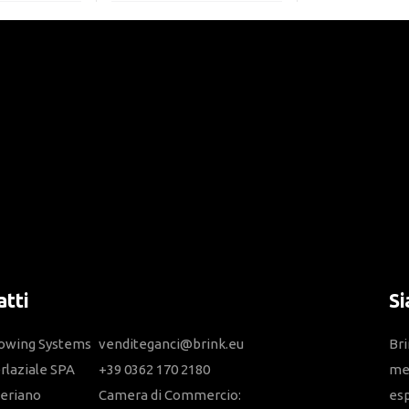
tti
Si
Towing Systems
venditeganci@brink.eu
Bri
erlaziale SPA
+39 0362 170 2180
mem
eriano
Camera di Commercio:
esp