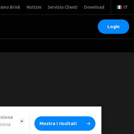
raino Brink
Notizie
Servizio Clienti
Download
IT
Login
uzione
Mostra i risultati
eziona