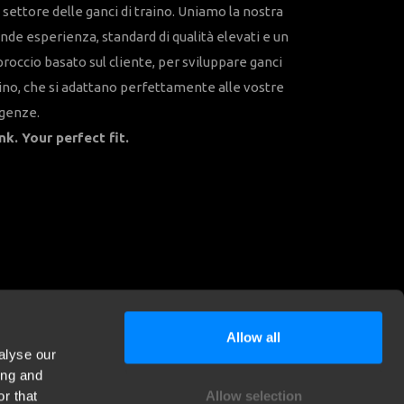
 settore delle ganci di traino. Uniamo la nostra
nde esperienza, standard di qualità elevati e un
roccio basato sul cliente, per sviluppare ganci
ino, che si adattano perfettamente alle vostre
igenze.
nk. Your perfect fit.
Allow all
alyse our
ing and
r that
Allow selection