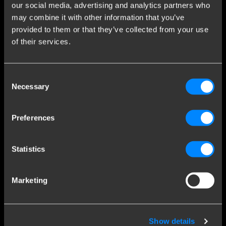
our social media, advertising and analytics partners who
Contatto
may combine it with other information that you’ve
Termini e Condizioni
provided to them or that they’ve collected from your use
of their services.
Notizie
Iscriviti alla newsletter
Cookies
Consent
Necessary
Selection
Contatti
Brink Towing Systems
venditeganci@brink.eu
Preferences
c/o Interlaziale SPA
+39 0362 170 2180
20816 Ceriano Laghetto MB
Camera di Commercio: MB1900878
Statistics
Italia
P IVA: 09021770962
Siamo Brink.
Marketing
Brink Towing Systems SARL fa parte del Brink Group, membro di
DexKo Global. Con più di 120 anni di esperienza, Brink è
Show details