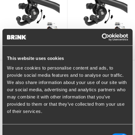
1 en stock
1 en stock
This website uses cookies
We use cookies to personalise content and ads, to
4065140
4064240
BRINK NEXT, barre de
BRINK NEXT, barre de
provide social media features and to analyse our traffic.
remorquage rétractable
remorquage rétractable
We also share information about your use of our site with
entièrement électrique
entièrement électrique
avec kit de câblage
avec kit de câblage
our social media, advertising and analytics partners who
may combine it with other information that you’ve
provided to them or that they’ve collected from your use
of their services.
Consent